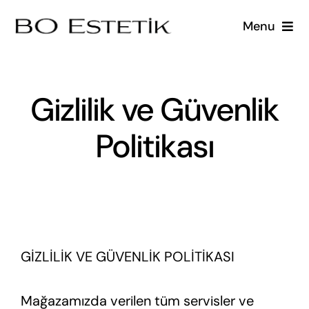
Skip
Menu
to
content
Ana Sayfa
Gizlilik ve Güvenlik
Diyetisyenlere Özel Eğitimler
Politikası
Klinikler İçin
Hakkımızda
İletişim
GİZLİLİK VE GÜVENLİK POLİTİKASI
Mağazamızda verilen tüm servisler ve