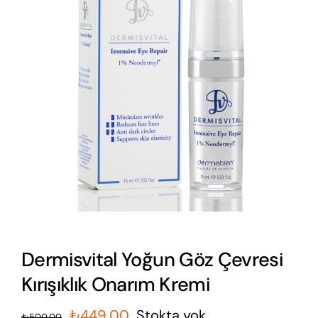
Dermisvital Yoğun Göz Çevresi
Kırışıklık Onarım Kremi
Orijinal
Şu
₺
449,00
Stokta yok
₺
500,00