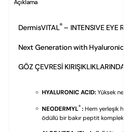
Açıklama
®
DermisVITAL
– INTENSIVE EYE REP
Next Generation with Hyaluronic A
GÖZ ÇEVRESİ KIRIŞIKLIKLARINDA D
HYALURONIC ACID
:
Yüksek neml
®
NEODERMYL
:
Hem yerleşik hem d
ödüllü bir bakır peptit kompleksidi