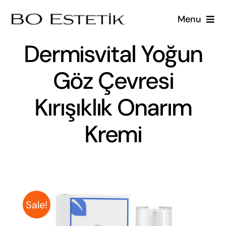
Skip
Menu
to
content
Dermisvital Yoğun
Ana Sayfa
Göz Çevresi
Diyetisyenlere Özel Eğitimler
Kırışıklık Onarım
Klinikler İçin
Kremi
Hakkımızda
İletişim
Sale!