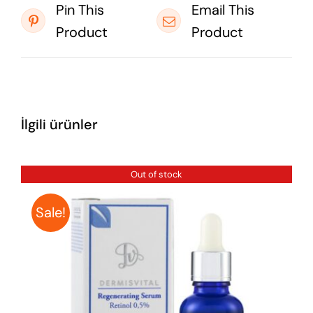
PCA, Methylglucoside Phosphate,
Copper Lysinate/Prolinate, PEG-
100 Stearate, Dimethicone,
Hydrolyzed Corn Starch, Beta
Vulgaris (Beet) Root Extract,
Cetearyl Alcohol, Phenoxyethanol,
Ethylhexylglycerin,
Butyrospermum Parkii Butter,
Hyaluronic Acid, Panthenol,
Glycine Soja (Soybean) Sterols,
Phragmites Communis Extract,
Poria Cocos Extract, Aloe
Barbadensis Leaf Juice, Camellia
Sinensis Leaf Extract, Tocopheryl