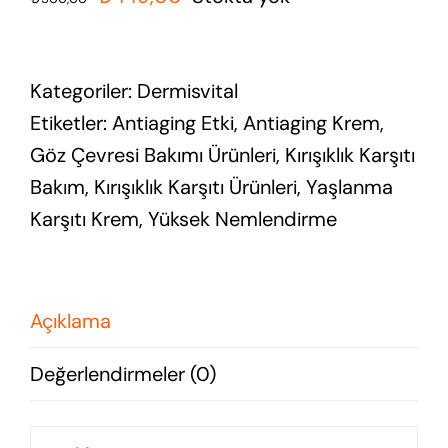
fiyat:
andaki
₺500,00.
fiyat:
Kategoriler:
Dermisvital
₺449,00.
Etiketler:
Antiaging Etki
,
Antiaging Krem
,
Göz Çevresi Bakımı Ürünleri
,
Kırışıklık Karşıtı
Bakım
,
Kırışıklık Karşıtı Ürünleri
,
Yaşlanma
Karşıtı Krem
,
Yüksek Nemlendirme
Açıklama
Değerlendirmeler (0)