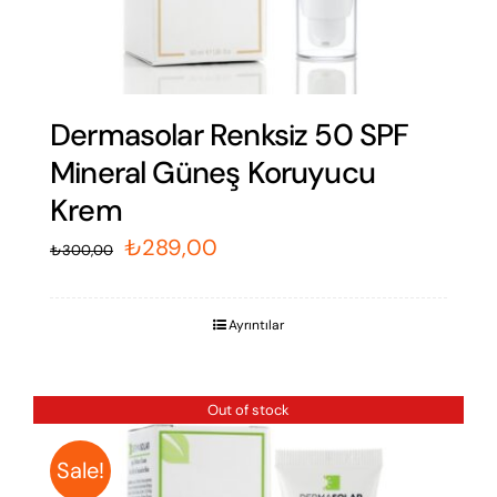
Dermasolar Hafif Renkli 50
SPF Mineral Güneş Koruyucu
Krem
Orijinal
Şu
₺
289,00
₺
300,00
fiyat:
andaki
₺300,00.
fiyat:
Ayrıntılar
₺289,00.
Out of stock