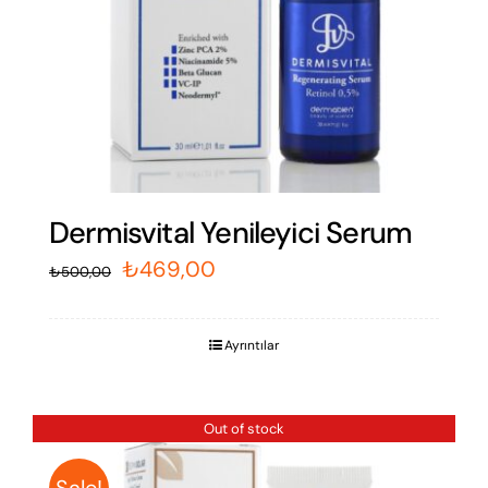
Acetate, Bisabolol, Xanthan Gum.
Share On
Tweet This
Facebook
Product
Pin This
Email This
Product
Product
İlgili ürünler