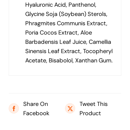
BİSABOLOL:
Papatya bitkisi ekstraktı. Cildi 
CAMELLIA SINENSIS EXTRACT:
Yeşil Çay 
edilir. Antioksidant, yaşlanma karşıtı etki sağl
KULLANIMI:
Sadece göz çevresine, göz ka
emilinceye kadar, hassas masaj yaparak, s
İçerikler:
Aqua, Glycerin, Isononyl
Isononanoate, Caffeine, Behenyl
Alcohol, Glyceryl Stearate, Sodium
Acrylates Copolymer, Lecithin,
Acetyl Hexapeptide-8, Sodium